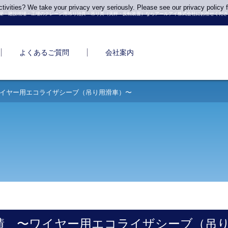
ivities? We take your privacy very seriously. Please see our privacy policy f
築・建設現場・工場のクレーン用吊り治具・吊り具（天秤・反転装置）ならアールアイ株式会社にお任せくださ
よくあるご質問
会社案内
イヤー用エコライザシーブ（吊り用滑車）〜
績 〜ワイヤー用エコライザシーブ（吊