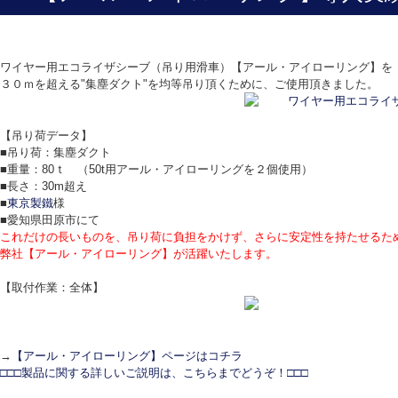
ワイヤー用エコライザシーブ（吊り用滑車）
【アール・アイローリング】
を
３０ｍを超える"集塵ダクト"を均等吊り頂くために、ご使用頂きました。
【吊り荷データ】
■吊り荷：集塵ダクト
■重量：80ｔ （50t用アール・アイローリングを２個使用）
■長さ：30m超え
■
東京製鐵
様
■愛知県田原市にて
これだけの長いものを、吊り荷に負担をかけず、さらに安定性を持たせるた
弊社【アール・アイローリング】が活躍いたします。
【取付作業：全体】
→
【アール・アイローリング】ページはコチラ
□□□製品に関する詳しいご説明は、こちらまでどうぞ！□□□