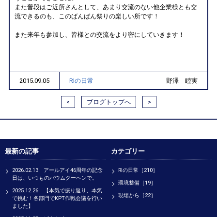
また普段はご近所さんとして、あまり交流のない他企業様とも交
流できるのも、このばんばん祭りの楽しい所です！
また来年も参加し、皆様との交流をより密にしていきます！
2015.09.05
RIの日常
野澤 睦実
<
ブログトップへ
>
最新の記事
カテゴリー
2026.02.13 アールアイ46周年の記念
RIの日常［210］
日は、いつものバウムクーヘンで。
環境整備［19］
2025.12.26 【本気で振り返り、本気
現場から［22］
で挑む！各部門でKPT作戦会議を行い
ました】