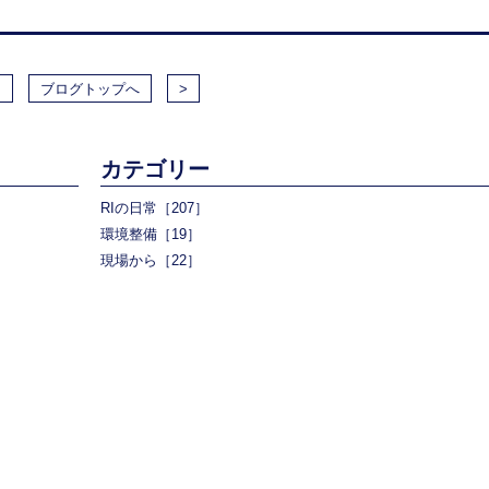
<
ブログトップへ
>
カテゴリー
RIの日常［207］
環境整備［19］
現場から［22］