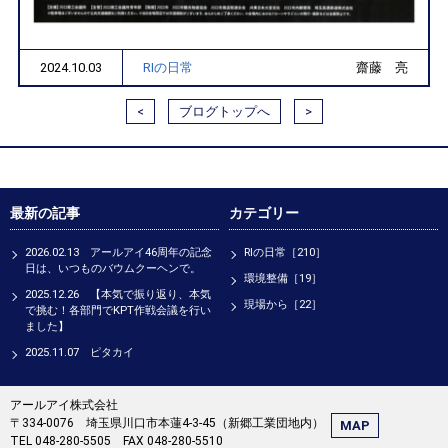
2024.10.03
RIの日常
齋藤 亮
<
ブログトップへ
>
最新の記事
カテゴリー
2026.02.13 アールアイ46周年の記念
RIの日常［210］
日は、いつものバウムクーヘンで。
環境整備［19］
2025.12.26 【本気で振り返り、本気
現場から［22］
で挑む！各部門でKPT作戦会議を行い
ました】
2025.11.07 ピタカイ
アールアイ株式会社
〒334-0076 埼玉県川口市本蓮4-3-45（新郷工業団地内）
MAP
TEL 048-280-5505 FAX 048-280-5510