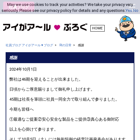
May we use cookies to track your activities? We take your privacy very
社員ブログ
seriously. Please see our privacy policy for details and any questions.
Yes
No
HOME
社員ブログ アイがアール ♥ ブログ
RIの日常
感謝
感謝
2024年10月1日
弊社は46期を迎えることが出来ました。
日頃からご厚意賜りまして御礼申し上げます。
45期は社長を筆頭に社員一同全力で取り組んで参りました。
今期も皆様へ
①最適なご提案②安心安全な製品をご提供③真心ある御対応
以上を心掛けて参ります。
そして10月5日（土）には毎年恒例の経営計画発表会があります。