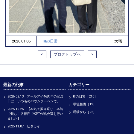
2020.01.06
RIの日常
大宅
<
ブログトップへ
>
最新の記事
カテゴリー
2026.02.13 アールアイ46周年の記念
RIの日常［210］
日は、いつものバウムクーヘンで。
環境整備［19］
2025.12.26 【本気で振り返り、本気
現場から［22］
で挑む！各部門でKPT作戦会議を行い
ました】
2025.11.07 ピタカイ