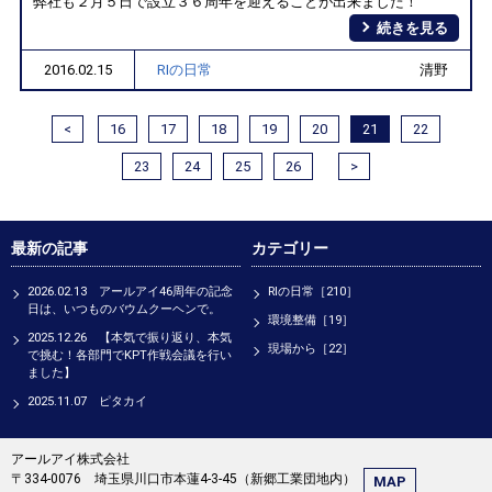
弊社も２月５日で設立３６周年を迎えることが出来ました！
続きを見る
2016.02.15
RIの日常
清野
<
16
17
18
19
20
21
22
23
24
25
26
>
最新の記事
カテゴリー
2026.02.13 アールアイ46周年の記念
RIの日常［210］
日は、いつものバウムクーヘンで。
環境整備［19］
2025.12.26 【本気で振り返り、本気
現場から［22］
で挑む！各部門でKPT作戦会議を行い
ました】
2025.11.07 ピタカイ
アールアイ株式会社
〒334-0076 埼玉県川口市本蓮4-3-45（新郷工業団地内）
MAP