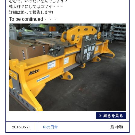
むむっ。いったいなんでしょう？
棒天秤？にしてはゴツイ・・・
詳細は追って報告します!
To be continued・・・
続きを見る
2016.06.21
RIの日常
秀 律和