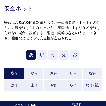
安全ネット
墜落による危険防止対策として水平に張る網（ネット）のこ
と。足場を設けられなかったり、開口部に手すりなどを設け
られない場合に設置する。網地、網編みなどの太さ、大き
さ、強度などによって安全性が左右される。
あ
い
う
え
お
あ
か
さ
た
な
行
行
行
行
行
は
ま
や
ら
わ
記
行
行
行
行
行 /
アールアイHOME
製品案内