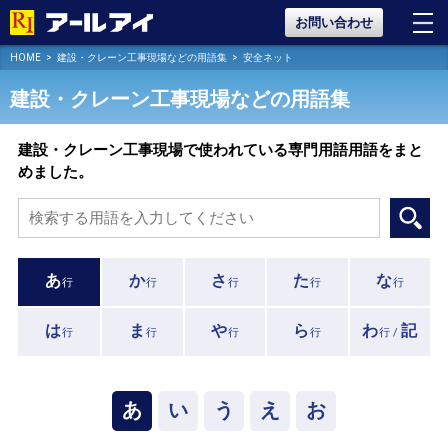
お問い合わせ
HOME
建設・クレーン工事現場などの用語集
安全ネット
建設・クレーン工事現場などの用語集
建設・クレーン工事現場で使われている専門用語用語をまと
めました。
あ
か
さ
た
な
行
行
行
行
行
は
ま
や
ら
わ
記
行
行
行
行
行 /
あ
い
う
え
お