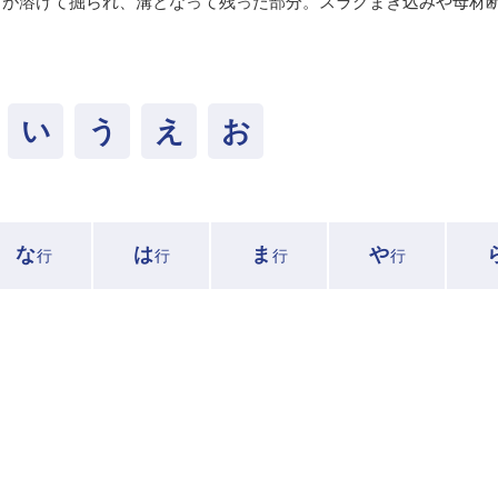
材が溶けて掘られ、溝となって残った部分。スラグまき込みや母材
い
う
え
お
な
は
ま
や
行
行
行
行