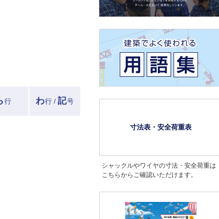
ら
わ
記
行
行 /
号
寸法表・安全荷重表
シャックルやワイヤの寸法・安全荷重は
こちらからご確認いただけます。