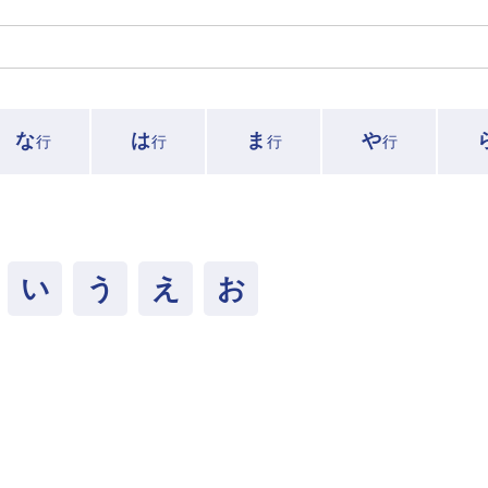
な
は
ま
や
行
行
行
行
い
う
え
お