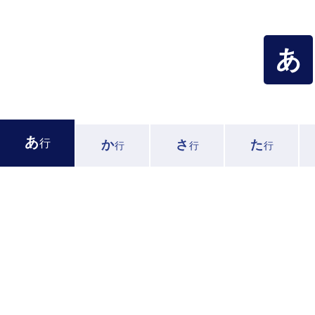
あ
あ
行
か
さ
た
行
行
行