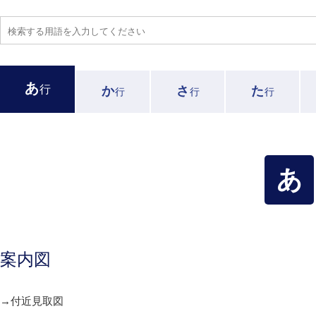
あ
行
か
さ
た
行
行
行
あ
案内図
→付近見取図