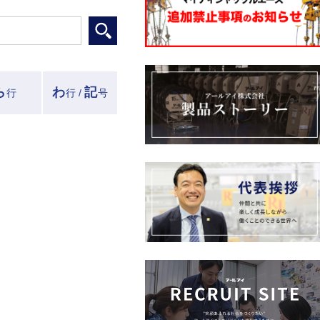
ら
わ
記
行
行 /
号