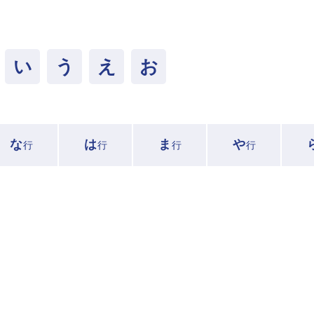
い
う
え
お
な
は
ま
や
行
行
行
行