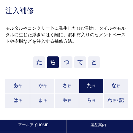
注入補修
モルタルやコンクリー卜に発生したひび割れ、タイルやモル
タルに生じた浮きやはく離に、混和材入りのセメントペース
トや樹脂などを注入する補修方法。
た
ち
つ
て
と
あ
か
さ
た
な
行
行
行
行
行
は
ま
や
ら
わ
記
行
行
行
行
行 /
アールアイHOME
製品案内