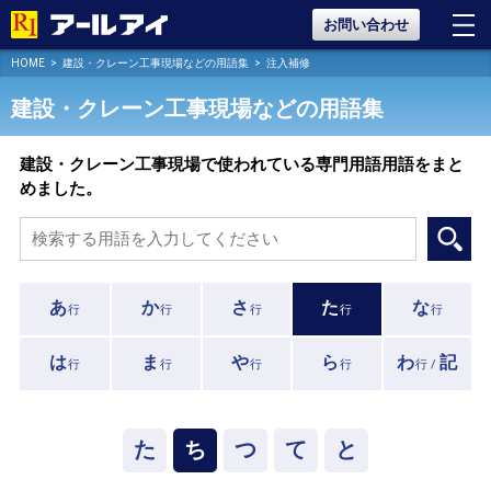
お問い合わせ
HOME
建設・クレーン工事現場などの用語集
注入補修
建設・クレーン工事現場などの用語集
建設・クレーン工事現場で使われている専門用語用語をまと
めました。
あ
か
さ
た
な
行
行
行
行
行
は
ま
や
ら
わ
記
行
行
行
行
行 /
た
ち
つ
て
と