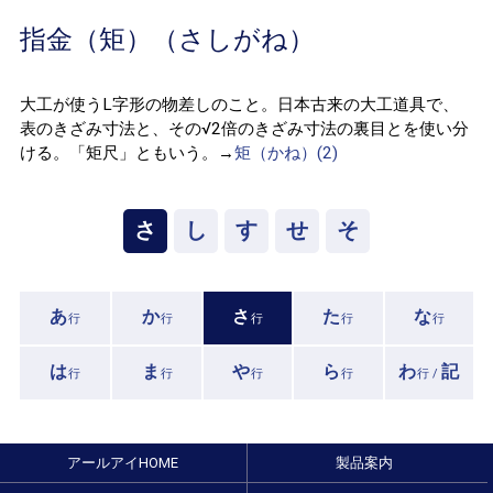
指金（矩）（さしがね）
大工が使うL字形の物差しのこと。日本古来の大工道具で、
表のきざみ寸法と、その√2倍のきざみ寸法の裏目とを使い分
ける。「矩尺」ともいう。→
矩（かね）(2)
さ
し
す
せ
そ
あ
か
さ
た
な
行
行
行
行
行
は
ま
や
ら
わ
記
行
行
行
行
行 /
アールアイHOME
製品案内