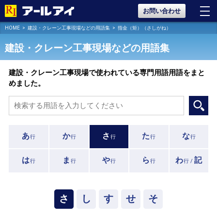
お問い合わせ
HOME
建設・クレーン工事現場などの用語集
指金（矩）（さしがね）
建設・クレーン工事現場などの用語集
建設・クレーン工事現場で使われている専門用語用語をまと
めました。
あ
か
さ
た
な
行
行
行
行
行
は
ま
や
ら
わ
記
行
行
行
行
行 /
さ
し
す
せ
そ